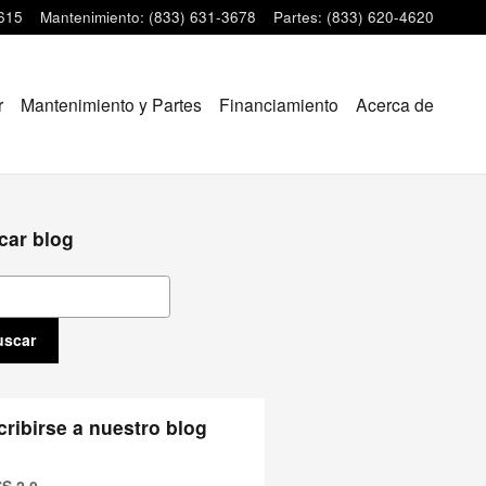
615
Mantenimiento
:
(833) 631-3678
Partes
:
(833) 620-4620
r
Mantenimiento y Partes
Financiamiento
Acerca de
car blog
ar blog
uscar
ribirse a nuestro blog
S 2.0