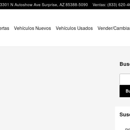
3301 N Autoshow Ave
Surprise
,
AZ
85388-5090
Ventas
:
(833) 620-4
ertas
Vehículos Nuevos
Vehículos Usados
Vender/Cambia
Bus
Busc
B
Susc
RS