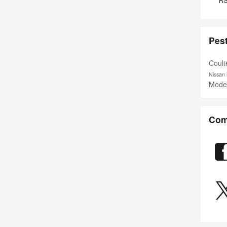
Pes
Coult
Nissan 
Mode
Com